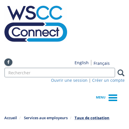
Skip
to
main
content
English
Français
Search
form
Ouvrir une session
|
Créer un compte
Search
MENU
Accueil
Services aux employeurs
Taux de cotisation