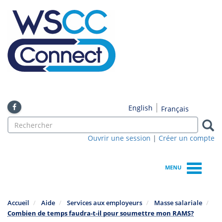
Skip
to
main
content
English
Français
Search
form
Ouvrir une session
|
Créer un compte
Search
MENU
Accueil
Aide
Services aux employeurs
Masse salariale
Combien de temps faudra-t-il pour soumettre mon RAMS?